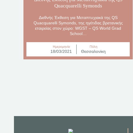
Quacquarelli Symonds
Διεθνής Έκθεση για Μεταπτυχιακά της QS
Quacquarelli Symonds, της ηγέτιδας βρετανικής
εταιρείας στον χώρο: WGST – QS World Grad
School…
Ημερομηνία
Πόλη
18/03/2021
Θεσσαλονίκη