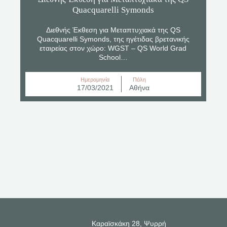
Quacquarelli Symonds
Διεθνής Έκθεση για Μεταπτυχιακά της QS
Quacquarelli Symonds, της ηγέτιδας βρετανικής
εταιρείας στον χώρο: WGST – QS World Grad
School…
Ημερομηνία
Πόλη
17/03/2021
Αθήνα
Καραϊσκάκη 28, Ψυρρή