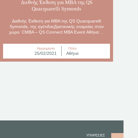
Διεθνής Έκθεση για ΜΒΑ της QS
Quacquarelli Symonds
Διεθνής Έκθεση για ΜΒΑ της QS Quacquarelli
Symonds, της ηγέτιδαςβρετανικής εταιρείας στον
χώρο: CMBA – QS Connect MBA Event Αθήνα:…
Ημερομηνία
Πόλη
25/02/2021
Αθήνα
ΥΠΗΡΕΣΙΕΣ