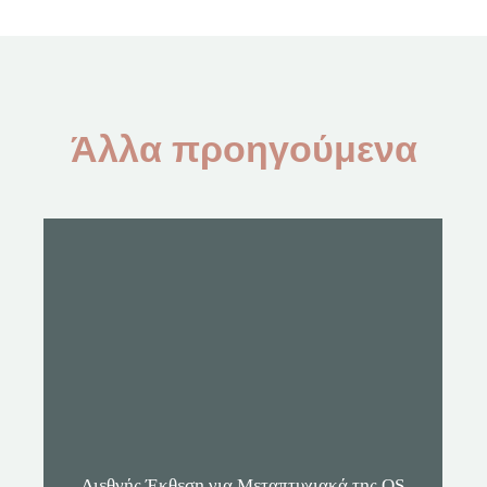
Άλλα προηγούμενα
Διεθνής Έκθεση για Μεταπτυχιακά της QS