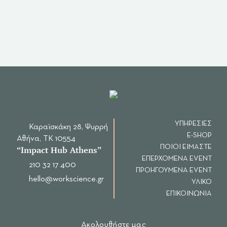
Ημερομηνία
Πόλη
25/02/2021
Αθήνα
ΥΠΗΡΕΣΙΕΣ
Καραϊσκάκη 28, Ψυρρή
E-SHOP
Αθήνα, ΤΚ 10554
ΠΟΙΟΙ ΕΙΜΑΣΤΕ
“Ιmpact Hub Athens”
ΕΠΕΡΧΟΜΕΝΑ EVENT
210 32 17 400
ΠΡΟΗΓΟΥΜΕΝΑ EVENT
hello@workscience.gr
ΥΛΙΚΟ
ΕΠΙΚΟΙΝΩΝΙΑ
Ακολουθήστε μας