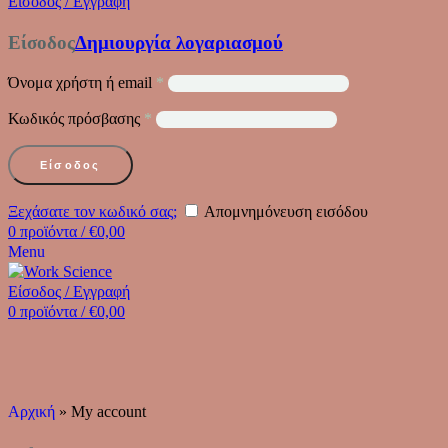
Είσοδος / Εγγραφή
Είσοδος
Δημιουργία λογαριασμού
Όνομα χρήστη ή email
*
Κωδικός πρόσβασης
*
Είσοδος
Ξεχάσατε τον κωδικό σας;
Απομνημόνευση εισόδου
0
προϊόντα
/
€
0,00
Menu
Είσοδος / Εγγραφή
0
προϊόντα
/
€
0,00
Αρχική
»
My account