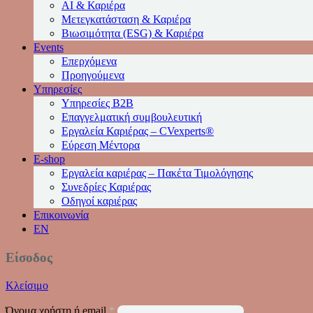
AI & Καριέρα
Μετεγκατάσταση & Καριέρα
Βιωσιμότητα (ESG) & Καριέρα
Events
Επερχόμενα
Προηγούμενα
Υπηρεσίες
Υπηρεσίες Β2Β
Επαγγελματική συμβουλευτική
Εργαλεία Καριέρας – CVexperts®
Εύρεση Μέντορα
E-shop
Εργαλεία καριέρας – Πακέτα Τιμολόγησης
Συνεδρίες Καριέρας
Οδηγοί καριέρας
Επικοινωνία
EN
Είσοδος
Κλείσιμο
Όνομα χρήστη ή email
*