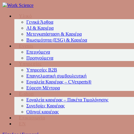
Υλικό
Γενικά Άρθρα
AI & Καριέρα
Μετεγκατάσταση & Καριέρα
Βιωσιμότητα (ESG) & Καριέρα
Events
Επερχόμενα
Προηγούμενα
Υπηρεσίες
Υπηρεσίες Β2Β
Επαγγελματική συμβουλευτική
Εργαλεία Καριέρας – CVexperts®
Εύρεση Μέντορα
E-shop
Εργαλεία καριέρας – Πακέτα Τιμολόγησης
Συνεδρίες Καριέρας
Οδηγοί καριέρας
Επικοινωνία
EN