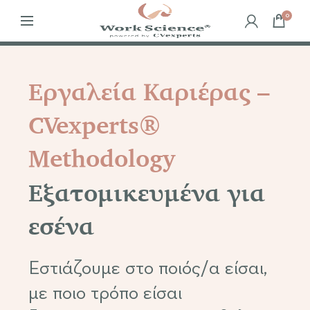
WISE: Intelligent Job Search with Expert Guidance
Βιογρ
0
Εργαλεία Καριέρας –
CVexperts®
Methodology
Εξατομικευμένα για
εσένα
Εστιάζουμε στο ποιός/α είσαι,
με ποιο τρόπο είσαι