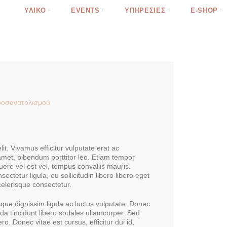
ΥΛΙΚΌ
EVENTS
ΥΠΗΡΕΣΊΕΣ
E-SHOP
ροσανατολισμού
it. Vivamus efficitur vulputate erat ac
amet, bibendum porttitor leo. Etiam tempor
suere vel est vel, tempus convallis mauris.
sectetur ligula, eu sollicitudin libero libero eget
celerisque consectetur.
ue dignissim ligula ac luctus vulputate. Donec
da tincidunt libero sodales ullamcorper. Sed
ero. Donec vitae est cursus, efficitur dui id,