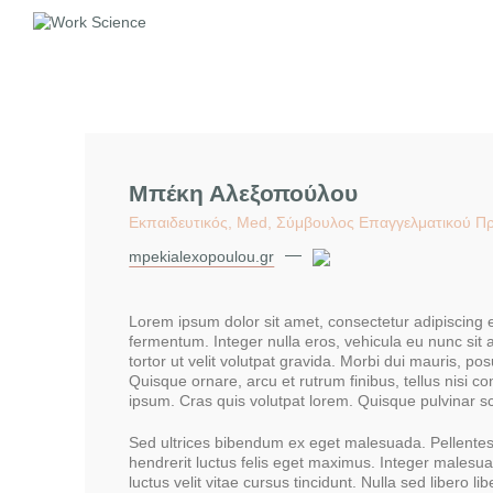
Μπέκη Αλεξοπούλου
Εκπαιδευτικός, Med, Σύμβουλος Επαγγελματικού Π
mpekialexopoulou.gr
Lorem ipsum dolor sit amet, consectetur adipiscing el
fermentum. Integer nulla eros, vehicula eu nunc sit 
tortor ut velit volutpat gravida. Morbi dui mauris, po
Quisque ornare, arcu et rutrum finibus, tellus nisi con
ipsum. Cras quis volutpat lorem. Quisque pulvinar s
Sed ultrices bibendum ex eget malesuada. Pellentesq
hendrerit luctus felis eget maximus. Integer malesua
luctus velit vitae cursus tincidunt. Nulla sed libero lib